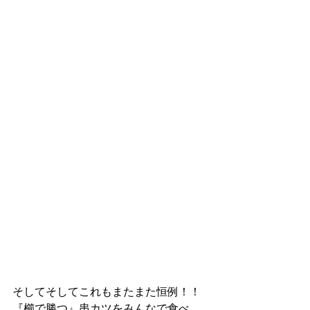
そしてそしてこれもまたまた恒例！！
『櫛で勝つ』串カツをみんなで食べ