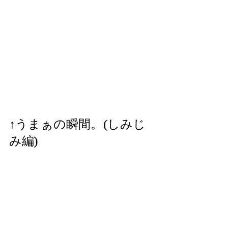
↑うまぁの瞬間。(しみじ
み編)